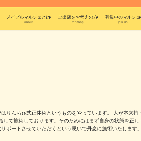
メイプルマルシェとは
ご出店をお考えの方
募集中のマルシェ
about
for shop
join us
ではりんちゅ式正体術というものをやっています。 人が本来持
目指して施術しております。そのためにはまず自身の状態を正
生サポートさせていただくという思いで丹念に施術いたします